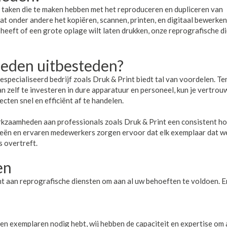
aken die te maken hebben met het reproduceren en dupliceren van
t onder andere het kopiëren, scannen, printen, en digitaal bewerke
 heeft of een grote oplage wilt laten drukken, onze reprografische d
den uitbesteden?
ecialiseerd bedrijf zoals Druk & Print biedt tal van voordelen. Te
van zelf te investeren in dure apparatuur en personeel, kun je vertro
cten snel en efficiënt af te handelen.
kzaamheden aan professionals zoals Druk & Print een consistent h
ieën en ervaren medewerkers zorgen ervoor dat elk exemplaar dat w
 overtreft.
en
nt aan reprografische diensten om aan al uw behoeften te voldoen. E
:
den exemplaren nodig hebt, wij hebben de capaciteit en expertise om