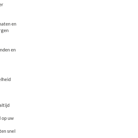
er
maten en
orgen
inden en
elheid
ltijd
d op uw
ten snel