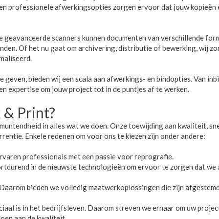
en professionele afwerkingsopties zorgen ervoor dat jouw kopieën 
nze geavanceerde scanners kunnen documenten van verschillende for
den. Of het nu gaat om archivering, distributie of bewerking, wij z
maliseerd.
 geven, bieden wij een scala aan afwerkings- en bindopties. Van inb
en expertise om jouw project tot in de puntjes af te werken.
& Print?
tmuntendheid in alles wat we doen. Onze toewijding aan kwaliteit, sn
rentie. Enkele redenen om voor ons te kiezen zijn onder andere:
ervaren professionals met een passie voor reprografie.
rtdurend in de nieuwste technologieën om ervoor te zorgen dat we a
is. Daarom bieden we volledig maatwerkoplossingen die zijn afgestem
uciaal is in het bedrijfsleven. Daarom streven we ernaar om uw projec
doen aan de kwaliteit.