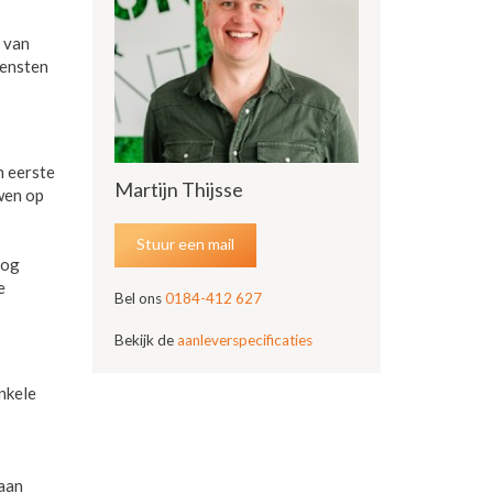
n van
iensten
n eerste
Martijn Thijsse
uwen op
Stuur een mail
oog
e
Bel ons
0184-412 627
Bekijk de
aanleverspecificaties
nkele
 aan