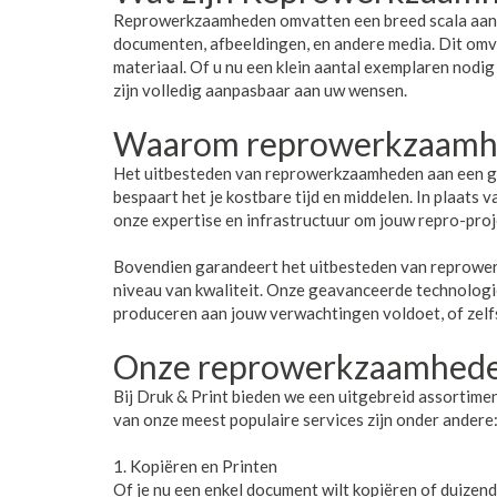
Reprowerkzaamheden omvatten een breed scala aan t
documenten, afbeeldingen, en andere media. Dit omva
materiaal. Of u nu een klein aantal exemplaren nodig
zijn volledig aanpasbaar aan uw wensen.
Waarom reprowerkzaamhe
Het uitbesteden van reprowerkzaamheden aan een gesp
bespaart het je kostbare tijd en middelen. In plaats 
onze expertise en infrastructuur om jouw repro-proje
Bovendien garandeert het uitbesteden van reprower
niveau van kwaliteit. Onze geavanceerde technolog
produceren aan jouw verwachtingen voldoet, of zelfs
Onze reprowerkzaamhed
Bij Druk & Print bieden we een uitgebreid assortime
van onze meest populaire services zijn onder andere
1. Kopiëren en Printen
Of je nu een enkel document wilt kopiëren of duizen