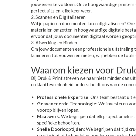
jouw eisen te voldoen. Onze hoogwaardige printers 
perfect uitzien, elke keer weer.
2. Scannen en Digitaliseren
Wil je papieren documenten laten digitaliseren? O
materialen omzetten in hoogwaardige digitale bestan
ervoor dat jouw documenten digitaal worden geopti
3. Afwerking en Binden
Om jouw documenten een professionele uitstraling te
lamineren tot vouwen en nieten, wij hebben de tools 
Waarom kiezen voor Druk 
Bij Druk & Print streven we naar niets minder dan ui
en klanttevredenheid onderscheidt ons van de concur
Professionele Expertise
: Ons team bestaat uit 
Geavanceerde Technologie
: We investeren voo
voorop blijven lopen.
Maatwerk
: We begrijpen dat elk project uniek 
specifieke behoeften.
Snelle Doorlooptijden
: We begrijpen dat tijd cr
en efficiënt af te handelen, zonder concessies te 