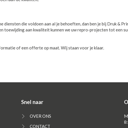
 diensten die voldoen aan al je behoeften, dan ben je bij Druk & Pri
 en toewijding aan kwaliteit kunnen we uw repro-projecten tot een s
matie of een offerte op maat. Wij staan voor je klaar.
Snel naar
O
OVER ONS
M
8:
CONTACT