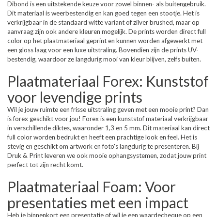
Dibond is een uitstekende keuze voor zowel binnen- als buitengebruik.
Dit materiaal is weerbestendig en kan goed tegen een stootje. Het is
verkrijgbaar in de standaard witte variant of zilver brushed, maar op
aanvraag zijn ook andere kleuren mogelijk. De prints worden direct full
color op het plaatmateriaal geprint en kunnen worden afgewerkt met
een gloss laag voor een luxe uitstraling. Bovendien zijn de prints UV-
bestendig, waardoor ze langdurig mooi van kleur blijven, zelfs buiten.
Plaatmateriaal Forex: Kunststof
voor levendige prints
Wil je jouw ruimte een frisse uitstraling geven met een mooie print? Dan
is forex geschikt voor jou! Forex is een kunststof materiaal verkrijgbaar
in verschillende diktes, waaronder 1,3 en 5 mm. Dit materiaal kan direct
full color worden bedrukt en heeft een prachtige look en feel. Het is
stevig en geschikt om artwork en foto's langdurig te presenteren. Bij
Druk & Print leveren we ook mooie ophangsystemen, zodat jouw print
perfect tot zijn recht komt.
Plaatmateriaal Foam: Voor
presentaties met een impact
Heb je binnenkort een presentatie of wil je een waardecheque op een